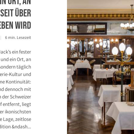
in Ort, an
seit über
eben wird
6 min. Lesezeit
ack’s ein fester
und ein Ort, an
 sondern täglich
erie-Kultur und
ene Kontinuität:
und dennoch mit
entfernt, liegt
er ikonischsten
e Lage, zeitlose
ition &ndash...