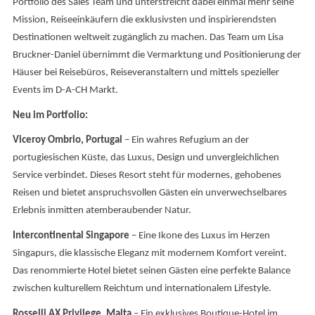
Portfolio des Sales Team und unterstreicht dabei einmal mehr seine
Mission, Reiseeinkäufern die exklusivsten und inspirierendsten
Destinationen weltweit zugänglich zu machen. Das Team um Lisa
Bruckner-Daniel übernimmt die Vermarktung und Positionierung der
Häuser bei Reisebüros, Reiseveranstaltern und mittels spezieller
Events im D-A-CH Markt.
Neu im Portfolio:
Viceroy Ombrio, Portugal
– Ein wahres Refugium an der
portugiesischen Küste, das Luxus, Design und unvergleichlichen
Service verbindet. Dieses Resort steht für modernes, gehobenes
Reisen und bietet anspruchsvollen Gästen ein unverwechselbares
Erlebnis inmitten atemberaubender Natur.
Intercontinental Singapore
– Eine Ikone des Luxus im Herzen
Singapurs, die klassische Eleganz mit modernem Komfort vereint.
Das renommierte Hotel bietet seinen Gästen eine perfekte Balance
zwischen kulturellem Reichtum und internationalem Lifestyle.
Rosselli AX Privilege, Malta
– Ein exklusives Boutique-Hotel im