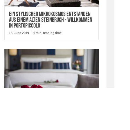
Ein stylischer Mikrokosmos entstanden
aus einem alten Steinbruch - willkommen
in Portopiccolo
13. June 2019 | 6 min. reading time
Liebesgrüße aus Portopiccolo -
Valentinstag auf Italienisch
22. January 2019 | 3 min. reading time