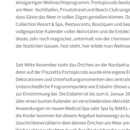
einzigartigen Weihnachtsprogramm. Portopiccolo besitzt d
am Meer. Yachthafen, Privatstrand und Beach Club sorgen
dass Gäste das Meer in vollen Zügen genießen können. Das
Collection Resort & Spa, Restaurants, Boutiquen und Ges
vollgespickter Kalender voller Aktivitäten und die Entd
dieses Jahr noch magischer, untermalt von der charma
der festlichen Gassen. Fest steht, hier erlebt man Weihn
Seit Mitte November steht das Örtchen an der Nordadria 
denn auf der Piazzetta Portopiccolo wurde eine eigene E
Dekorationen und Unterhaltungsmomenten den zentralen 
Unterschiedliche Programmpunkte wie Eisbahn-Shows und 
zur Einstimmung bei. Die Eisbahn ist bis zum 6. Januar 
über einen bunten Kalender an verschiedensten Aktivitäte
Anwendungen im neuen Medical Spa oder Spa by BAKEL ode
die Kinder kommen bei diesem Angebot keineswegs zu kur
Geschichtenerzählerin dem kleinen Örtchen am Meer am 
Weihnachtsgeschichten durch ihre Worte lebendig werden.