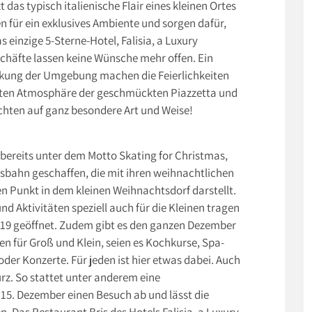
as typisch italienische Flair eines kleinen Ortes
 für ein exklusives Ambiente und sorgen dafür,
 einzige 5-Sterne-Hotel, Falisia, a Luxury
chäfte lassen keine Wünsche mehr offen. Ein
eckung der Umgebung machen die Feierlichkeiten
nten Atmosphäre der geschmückten Piazzetta und
achten auf ganz besondere Art und Weise!
bereits unter dem Motto Skating for Christmas,
isbahn geschaffen, die mit ihren weihnachtlichen
Punkt in dem kleinen Weihnachtsdorf darstellt.
Aktivitäten speziell auch für die Kleinen tragen
2019 geöffnet. Zudem gibt es den ganzen Dezember
n für Groß und Klein, seien es Kochkurse, Spa-
r Konzerte. Für jeden ist hier etwas dabei. Auch
z. So stattet unter anderem eine
15. Dezember einen Besuch ab und lässt die
 Das Restaurant Bris des Hotels Falisia, a Luxury