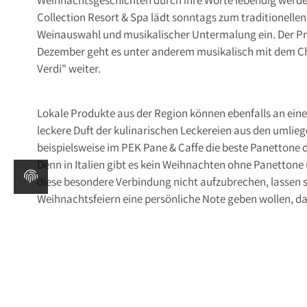
Collection Resort & Spa lädt sonntags zum traditionelle
Weinauswahl und musikalischer Untermalung ein. Der Preis
Dezember geht es unter anderem musikalisch mit dem Chr
Verdi" weiter.
Lokale Produkte aus der Region können ebenfalls an ei
leckere Duft der kulinarischen Leckereien aus den umli
beispielsweise im PEK Pane & Caffe die beste Panettone
Denn in Italien gibt es kein Weihnachten ohne Panetton
diese besondere Verbindung nicht aufzubrechen, lassen s
Weihnachtsfeiern eine persönliche Note geben wollen, daz
auch der Fall bei der beliebten Panettone Terrano aus P
zwischen dem klassischen Weihnachtskuchen und den trad
insbesondere der Rotweinsorte Terrano. Der Schöpfer die
Patissier von Portopiccolo Luca Gallon, der sich von sch
Weihnachtsfest und der lokalen Küche und dem Wein, um e
Auflage von Panettone zu schaffen. Ein absolutes Must-ha