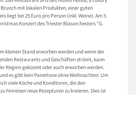
n Brunch mit lokalen Produkten, einer guten
 liegt bei 25 Euro pro Person (inkl. Weine). Am 5.
istmas Konzert des Triester Blasorchesters "G.
nem kleinen Stand erworben werden und wenn der
egenden Restaurants und Geschäften strömt, kann
 der Region gekostet oder auch erworben werden.
e und es gibt kein Panettone ohne Weihnachten. Um
ich viele Köche und Konditoren, die den
u hinreisen neue Rezepturen zu kreieren. Dies ist
ortopiccolo, einer unwiderstehlichen Begegnung
itionellen Aromen des Triester Karstes,
ser geschmackvollen Vereinigung ist der Maitre
mackhaften Traditionen inspirieren ließ, wie dem
ine raffinierte Neuinterpretation der limitierten
ve auch diesen Winter, in dem diese einzigartige