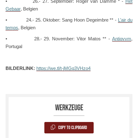
• 26.- 27. September: Roger van Damme * -
Het
Gebaar
, Belgien
• 24.- 25. Oktober: Sang Hoon Degeimbre ** -
L’air du
temps
, Belgien
• 28.- 29. November: Vitor Matos ** -
Antiqvvm
,
Portugal
BILDERLINK:
https://we.tl/t-jMGq3VHzo4
Werkzeuge
Copy to Clipboard