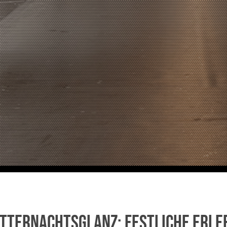
tternachtsglanz: Festliche Erle