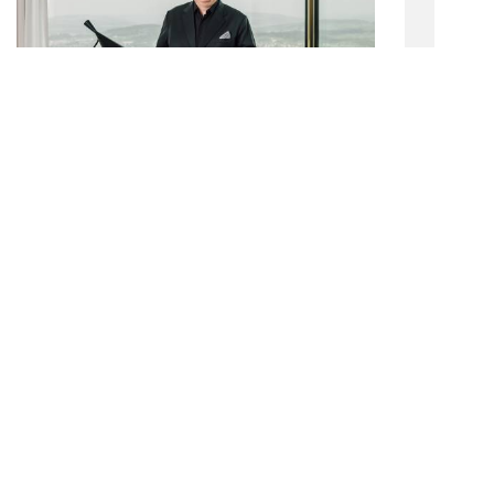
Chris K. Franzen wurde zum „Hotelier des
Jahres“ bei den Falstaff Hotel Awards
ausgezeichnet
15. April 2026 | 0 min. reading time