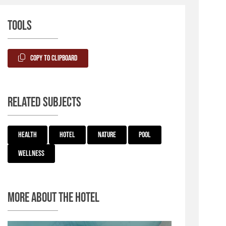
Tools
Copy to Clipboard
Related subjects
Health
Hotel
Nature
Pool
Wellness
More about the hotel